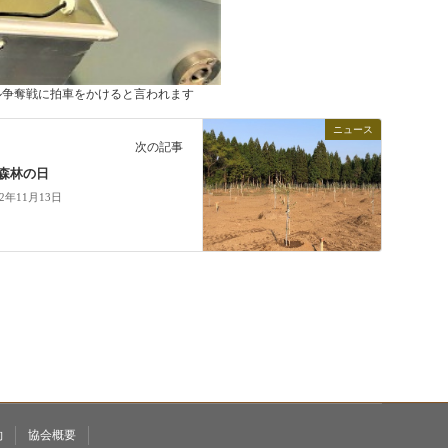
ル争奪戦に拍車をかけると言われます
ニュース
次の記事
森林の日
22年11月13日
約
協会概要