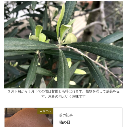
２月下旬から３月下旬の雨は甘雨とも呼ばれます。植物を潤して成長を促
す、恵みの雨という意味です
ニュース
前の記事
猫の日