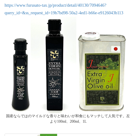
https://www.furusato-tax.jp/product/detail/40130/7094646?
query_id=&ss_request_id=19b7bd98-50a2-4ed1-b66e-e9126043b113
国産ならではのマイルドな香りと味わいが和食にもマッチして人気です。左
より100ml、200ml、1L