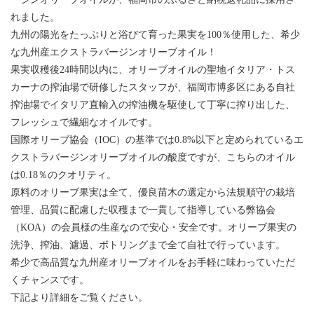
れました。
九州の陽光をたっぷりと浴びて育った果実を100％使用した、希少
な九州産エクストラバージンオリーブオイル！
果実収穫後24時間以内に、オリーブオイルの聖地イタリア・トス
カーナの搾油場で研修したスタッフが、福岡市博多区にある自社
搾油場でイタリア直輸入の搾油機を駆使して丁寧に搾り出した、
フレッシュで繊細なオイルです。
国際オリーブ協会（IOC）の基準では0.8%以下と定められているエ
クストラバージンオリーブオイルの酸度ですが、こちらのオイル
は0.18％のクオリティ。
原料のオリーブ果実は全て、優良苗木の選定から法規順守の栽培
管理、品質に配慮した収穫まで一貫して指導している弊協会
（KOA）の会員様の生産なので安心・安全です。オリーブ果実の
洗浄、搾油、濾過、ボトリングまで全て自社で行っています。
希少で高品質な九州産オリーブオイルをお手軽に味わっていただ
くチャンスです。
下記より詳細をご覧ください。